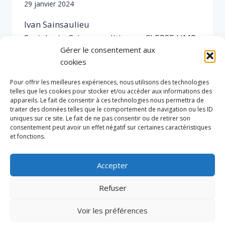
Par
29 janvier 2024
Sophie
Ivan Sainsaulieu
Sociologie, Science politique – CLERSE UMR
Gérer le consentement aux
8019
cookies
IVAN SAINSAULIEU
EN SAVOIR PLUS
Pour offrir les meilleures expériences, nous utilisons des technologies
telles que les cookies pour stocker et/ou accéder aux informations des
appareils. Le fait de consentir à ces technologies nous permettra de
traiter des données telles que le comportement de navigation ou les ID
uniques sur ce site. Le fait de ne pas consentir ou de retirer son
Navigation
Page
1
…
7
8
9
10
consentement peut avoir un effet négatif sur certaines caractéristiques
et fonctions.
précédente
de
Page
11
12
suivante
Accepter
page
Refuser
Accueil
Politique de cookies (UE)
Voir les préférences
Politique de confidentialité
Contact