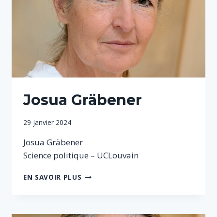
Josua Gräbener
Par
29 janvier 2024
Sophie
Josua Gräbener
Science politique – UCLouvain
JOSUA
EN SAVOIR PLUS
GRÄBENER