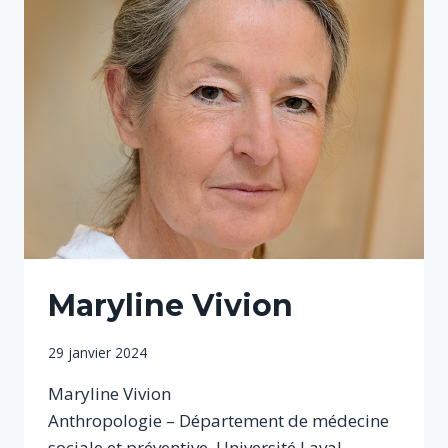
Maryline Vivion
Par
29 janvier 2024
Sophie
Maryline Vivion
Anthropologie – Département de médecine
sociale et préventive, Université Laval