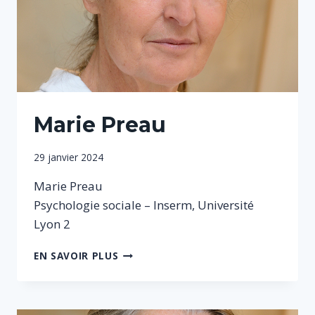
Marie Preau
Par
29 janvier 2024
Sophie
Marie Preau
Psychologie sociale – Inserm, Université
Lyon 2
MARIE
EN SAVOIR PLUS
PREAU