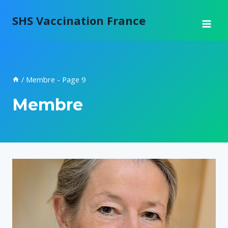
Aller
SHS Vaccination France
au
contenu
/
Membre
- Page 9
Membre