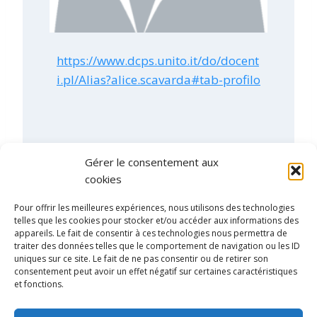
https://www.dcps.unito.it/do/docent
i.pl/Alias?alice.scavarda#tab-profilo
Gérer le consentement aux
cookies
Alice Scavarda
Pour offrir les meilleures expériences, nous utilisons des technologies
telles que les cookies pour stocker et/ou accéder aux informations des
appareils. Le fait de consentir à ces technologies nous permettra de
Sociology – Università di Torino
traiter des données telles que le comportement de navigation ou les ID
uniques sur ce site. Le fait de ne pas consentir ou de retirer son
I studied vaccine hesitancy during a European
consentement peut avoir un effet négatif sur certaines caractéristiques
project. I am interested in continuing to work on
et fonctions.
this subject in international projects.