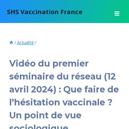
Aller
SHS Vaccination France
au
contenu
/
Actualité
/
ACTUALITÉ
|
VIDÉO
Vidéo du premier
séminaire du réseau (12
avril 2024) : Que faire de
l’hésitation vaccinale ?
Un point de vue
sociologique