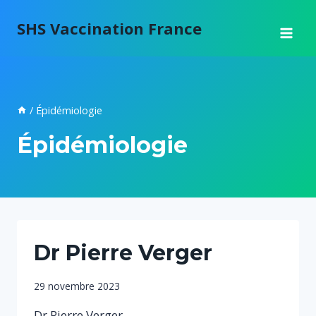
Aller
SHS Vaccination France
au
contenu
/
Épidémiologie
Épidémiologie
Dr Pierre Verger
Par
29 novembre 2023
SHSVF
Dr Pierre Verger